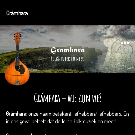
Grámhara
Menu
Grámhara – wie zijn we?
Grámhara
: onze naam betekent liefhebben/liefhebbers. En
in ons geval betreft dat de Ierse Folkmuziek en meer!