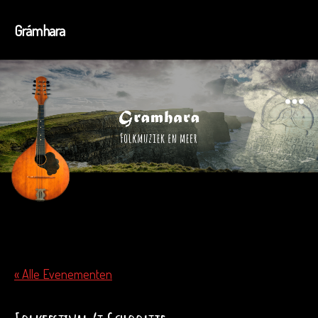
Grámhara
Menu
« Alle Evenementen