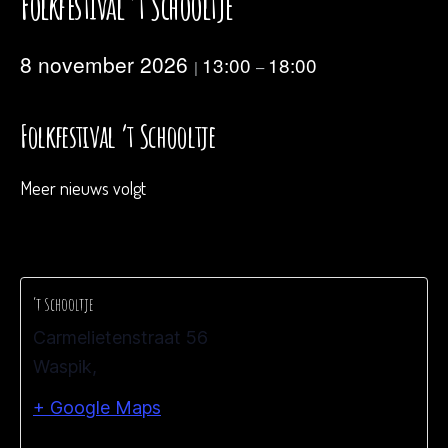
Folkfestival ’t Schooltje
8 november 2026
13:00
18:00
|
–
Folkfestival ’t Schooltje
Meer nieuws volgt
’t Schooltje
Carmelietenstraat 56
Waspik
,
+ Google Maps