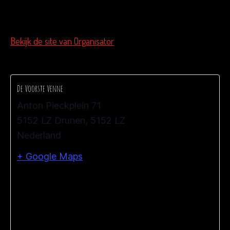
De Voorste Venne
Bekijk de site van Organisator
De Voorste Venne
Anton Pieckplein 71
5152 LZ Drunen
,
5152 LZ
Nederland
+ Google Maps