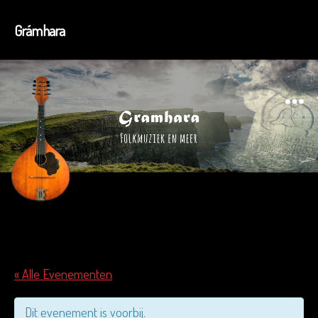
Grámhara
Menu
« Alle Evenementen
Dit evenement is voorbij.