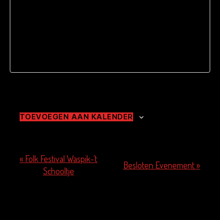
TOEVOEGEN AAN KALENDER
«
Folk Festival Waspik-’t
Besloten Evenement
»
Schooltje
E
v
e