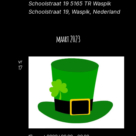
Z
g
Schoolstraat 19 5165 TR Waspik
o
Schoolstraat 19, Waspik, Nederland
a
e
v
k
e
maart 2023
n
e
n
n
vr
a
17
e
v
n
i
w
g
e
a
e
t
i
r