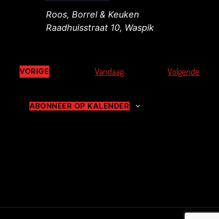
Roos, Borrel & Keuken
Raadhuisstraat 10, Waspik
E
Vandaag
Volgende
VORIGE
E
v
V
e
E
ABONNEER OP KALENDER
N
n
E
e
M
m
E
N
e
T
n
E
N
t
e
n