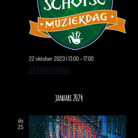
t
i
e
22 oktober 2023 | 13:00
-
17:00
Iers Schotse Muziekdag
januari 2024
do
25