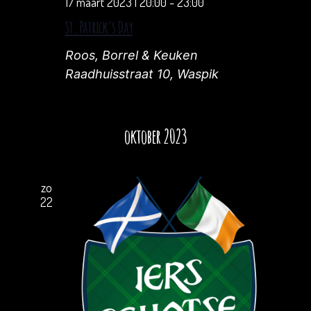
17 maart 2023 | 20:00
-
23:00
e
g
St. Patrick’s Day
e
Roos, Borrel & Keuken
v
Raadhuisstraat 10, Waspik
e
n
oktober 2023
n
a
zo
22
v
i
g
a