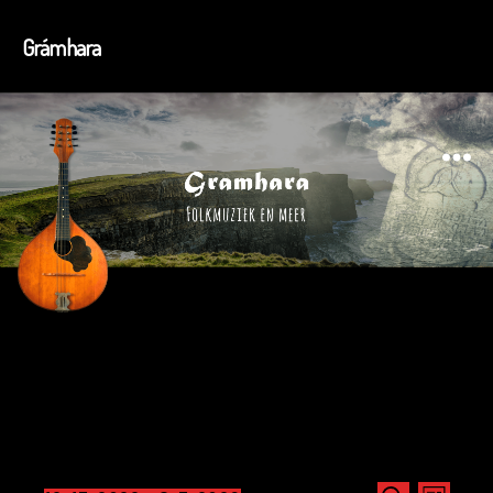
Grámhara
Menu