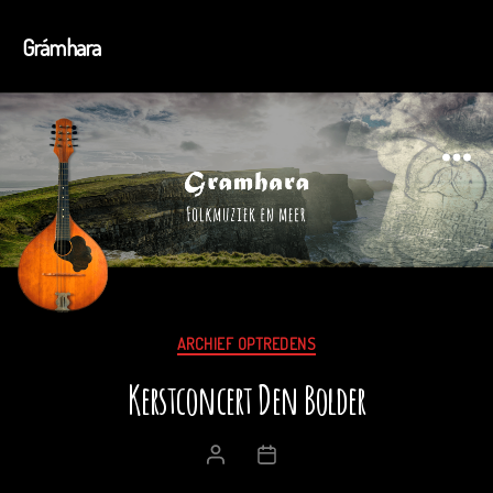
Grámhara
Menu
Categorieën
ARCHIEF OPTREDENS
Kerstconcert Den Bolder
Berichtauteur
Berichtdatum